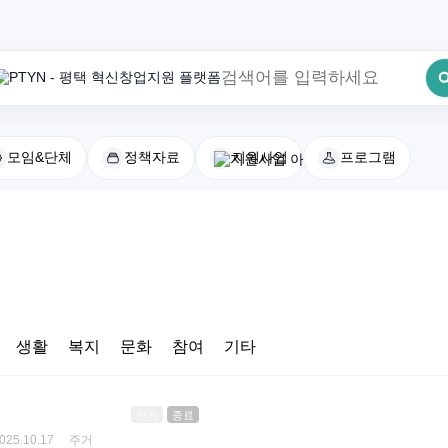
모임&단체
정책자료
지원사업
프로그램
최근 검색어
전체삭제
생활
복지
문화
참여
기타
인기
종료
2025.10.17 주거