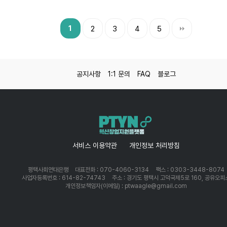
1
2
3
4
5
공지사항
1:1 문의
FAQ
블로그
서비스 이용약관
개인정보 처리방침
평택사회연대은행
대표전화 : 070-4060-3134
팩스 : 0303-3448-8074
사업자등록번호 : 614-82-74743
주소 : 경기도 평택시 고덕국제5로 160, 공유오피
개인정보책임자(이메일) : ptwaagle@gmail.com