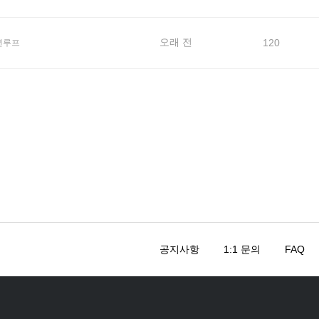
오래 전
120
년루프
공지사항
1:1 문의
FAQ