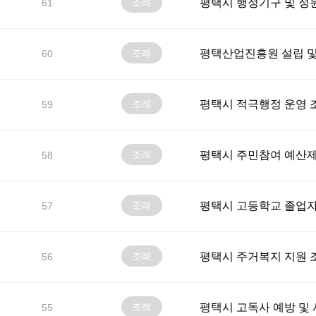
조례
평택시 행정기구 및 정
61
조례
평택산업진흥원 설립 및
60
조례
평택시 적극행정 운영 
59
조례
평택시 주민참여 예산제
58
조례
평택시 고등학교 졸업자
57
조례
평택시 주거복지 지원 
56
조례
평택시 고독사 예방 및
55