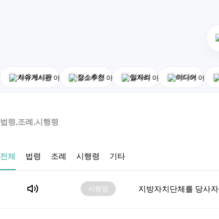
자유게시판
장소추천
일자리
미디어
법령,조례,시행령
전체
법령
조례
시행령
기타
시행령