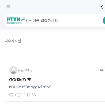
최근 검색어
전체삭
자유게시판
최근 검색어가 없습니다.
·
오래 전
기타
jbag
GOrRIsZrPP
hCLlKxlffTmNggWFr6N9
0
0
68