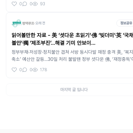
련돼야 전체적으로 읽어보면 인천정도만 되어도 만족스러운 환경
0
0
93
것 같습니다. 평택에서 왜 창업이 활성화되지 않는지 생각해볼만
문제입니다
·
오래 전
정보공유
평택루프
읽어볼만한 자료 - 美 ‘셧다운 초읽기’·佛 ‘빚더미’·英 ‘국채
불안’·獨 ‘제조부진’…해결 기미 안보이…
정부부채·저성장·정치불안 겹쳐 서방 동시다발 재정 충격 美, ‘복
축소’ 예산안 갈등…30일 처리 불발땐 정부 셧다운 佛, ‘재정중독’
신용강등…정국혼란·“긴축거부” 민심저항 英, 정부부채 3700조
0
0
178
돌파…前총리 ‘미니예산’ 후폭풍 獨, 에너지·노동·ICT 부진에 ‘연
역성장’…제조강국 무색 -- 위에 대한 내용입니다. 우리나라 뿐만
아니라 전세계적으로 저성장으로 인해 새로이 개발할 도상국을 찾
마지막 글 입니다
지 못하고, 빚에 신음하고 있는 상태입니다