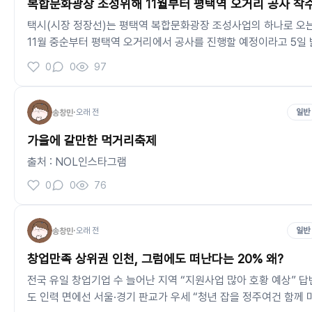
복합문화광장 조성위해 11월부터 평택역 오거리 공사 착
수명의 연장. 부채의 포화. 저출생현상. 공동체위종말. 거기에 인공
지능과 로봇으로 인한
택시(시장 정장선)는 평택역 복합문화광장 조성사업의 하나로 오
11월 중순부터 평택역 오거리에서 공사를 진행할 예정이라고 5일 
혔다. 이번 공사는 ‘복합문화광장’과 ‘차 없는 거리’를 연결하고 주
0
0
97
장을 조성하기 위해 진행되는 것으로, 공사를 통해 지하 보행로와
201면 규모의 지하 주차장이 새롭게 마련될 전망이다. 공사 기간 
평택역 오거리 일대 일부 차선은 임시 변경 및 통제된다. 교통 혼잡
·
오래 전
일반
송창민
을 최소화하기 위해 임시도로 및 통제 구역 등은 공사 단계에 따라
가을에 갈만한 먹거리축제
유동적으로 운영될 예정이다. 시 관계자는 “평택역 오거리 구간은
지금도
출처 : NOL인스타그램
0
0
76
·
오래 전
일반
송창민
창업만족 상위권 인천, 그럼에도 떠난다는 20% 왜?
전국 유일 창업기업 수 늘어난 지역 “지원사업 많아 호황 예상” 답
도 인력 면에선 서울·경기 판교가 우세 “청년 잡을 정주여건 함께 