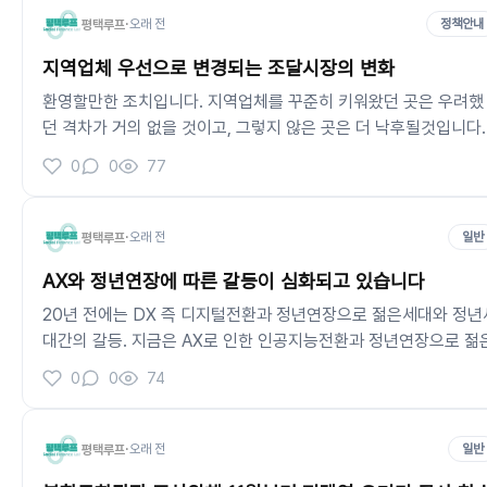
·
오래 전
정책안내
평택루프
지역업체 우선으로 변경되는 조달시장의 변화
환영할만한 조치입니다. 지역업체를 꾸준히 키워왔던 곳은 우려했
던 격차가 거의 없을 것이고, 그렇지 않은 곳은 더 낙후될것입니다.
더불어 실력보단 비리로 얼룩진곳. 과거 인맥에만 매몰된 곳. 이런
0
0
77
곳들은 실력이 뒤떨어지는게 눈에 보일것같습니다. 평택은 과연 
떻게 나아갈 수 있을까요?
https://v.daum.net/v/20251119101305894
·
오래 전
일반
평택루프
AX와 정년연장에 따른 갈등이 심화되고 있습니다
20년 전에는 DX 즉 디지털전환과 정년연장으로 젊은세대와 정년
대간의 갈등. 지금은 AX로 인한 인공지능전환과 정년연장으로 젊
세대와 정년세대간의 갈등. 이 표면화되고 있는 느낌이다. 6년전
0
0
74
코로나세대의 사회진입에 대한 문제가 있었습니다. 비대면 학습으
로 인한 관계형성의 어려움과 제대로 된 학습을 하지 못한 세대로 
레임이 되어있었습니다. 이렇듯 늘상 세상은 변해가고 세대간 갈
·
오래 전
일반
평택루프
도 늘 있어온 일이다. 과거보다 기술의 발전이 월등하게 빨라졌기